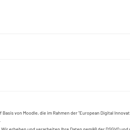
auf Basis von Moodle, die im Rahmen der "European Digital Innova
.
 Wir erheben und verarbeiten Ihre Daten gemäß der DSGVO und nu