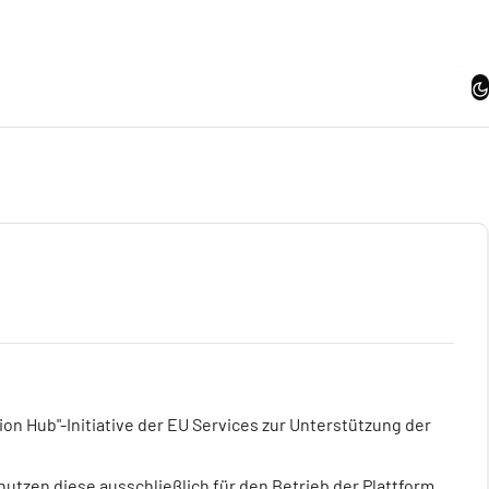
Da
tion Hub"-Initiative der EU Services zur Unterstützung der
tzen diese ausschließlich für den Betrieb der Plattform.