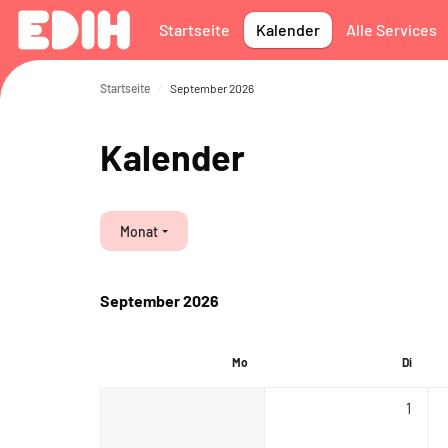
Zum Hauptinhalt
Startseite
Kalender
Alle Services
Startseite
September 2026
Kalender
Monat
September 2026
Montag
Diensta
Mo
Di
Keine Te
1