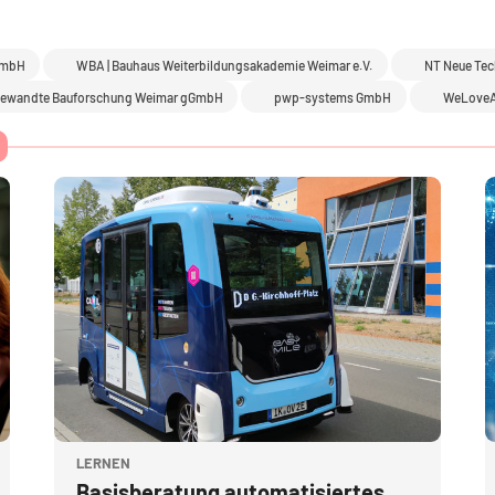
GmbH
WBA | Bauhaus Weiterbildungsakademie Weimar e.V.
NT Neue Tec
 Angewandte Bauforschung Weimar gGmbH
pwp-systems GmbH
WeLove
Kursbild" Basisberatung automatisiertes und vernetztes Fahren
K
Kursbild
LERNEN
Kursname
Basisberatung automatisiertes