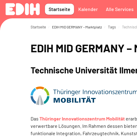
Zum Hauptinhalt
Startseite
Kalender
Alle Services
Startseite
EDIH MID GERMANY – Marktplatz
Tags
Technisch
EDIH MID GERMANY – 
Technische Universität Ilm
Das
Thüringer Innovationszentrum Mobilität
erarb
verwertbare Lösungen. Im Rahmen dessen bieten w
funktionale Integration, Fahrzeugtechnik, Kunsts