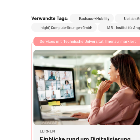
Verwandte Tags:
Bauhaus→Mobility
Ubilabs 
highQ Computerlösungen GmbH
IAB – Institut für
Services mit 'Technische Universität Ilmenau' markiert
Kursbild" Einblicke rund um Digitalisierung
Kursbild
LERNEN
Kursname
Einblicke rund um Digitalisierung