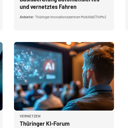
und vernetztes Fahren
Anbieter
Thüringer Innovationszentrum Mobilität (ThIMo)
Kursbild" Thüringer KI-Forum
Kursbild
VERNETZEN
Kursname
Thüringer KI-Forum