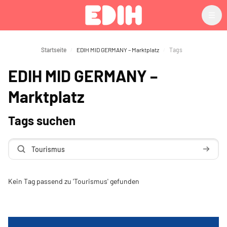
Zum Hauptinhalt
Startseite
EDIH MID GERMANY – Marktplatz
Tags
EDIH MID GERMANY –
Marktplatz
Tags suchen
Search
Kein Tag passend zu 'Tourismus' gefunden