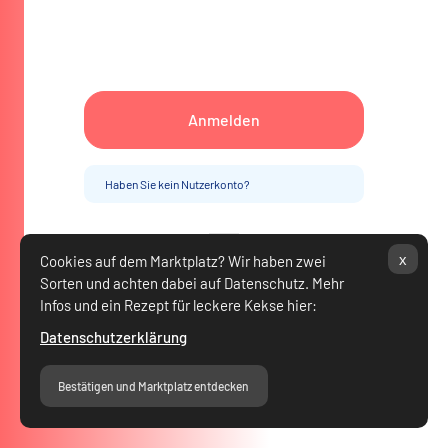
Anmelden
Haben Sie kein Nutzerkonto?
x
Cookies auf dem Marktplatz? Wir haben zwei
Copyright ©
2026
Sorten und achten dabei auf Datenschutz. Mehr
Infos und ein Rezept für leckere Kekse hier:
Datenschutzerklärung
Bestätigen und Marktplatz entdecken
Cookie-Hinweis