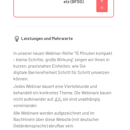
e
etz (BFSG)
n
Leistungen und Mehrwerte
In unserer neuen Webinar-Reihe "15 Minuten kompakt
- kleine Schritte, große Wirkung" zeigen wir Ihnen in
kurzen, praxisnahen Einheiten, wie Sie
digitale Barrierefreiheit Schritt für Schritt umsetzen
können.
Jedes Webinar dauert eine Viertelstunde und
behandelt ein konkretes Thema. Die Webinare bauen
nicht aufeinander auf,
d.h.
sie sind unabhängig
voneinander.
Alle Webinare werden aufgezeichnet und im
Nachhinein über diese
Website
(mit deutscher
Gebärdensprache) abrufbar sein.