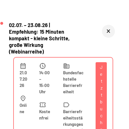
02.07. – 23.08.26 |
Empfehlung: 15 Minuten
kompakt - kleine Schritte,
große Wirkung
(Webinarreihe)
J
21.0
14:00
Bundesfac
e
7.20
–
hstelle
t
26
15:00
Barrierefr
z
Uhr
eiheit
t
b
Onli
u
ne
Koste
Barrierefr
c
nfrei
eiheitsstä
h
rkungsges