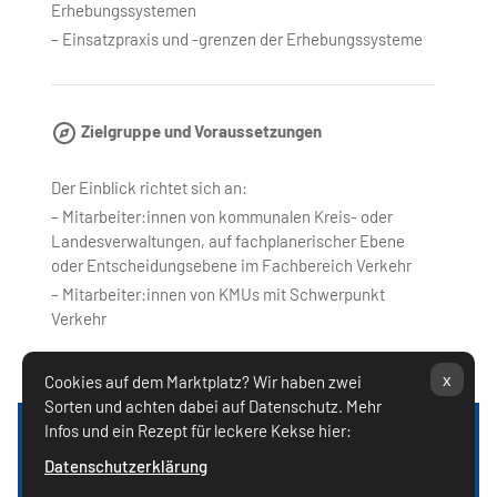
Erhebungssystemen
– Einsatzpraxis und -grenzen der Erhebungssysteme
Zielgruppe und Voraussetzungen
Der Einblick richtet sich an:
– Mitarbeiter:innen von kommunalen Kreis- oder
Landesverwaltungen, auf fachplanerischer Ebene
oder Entscheidungsebene im Fachbereich Verkehr
– Mitarbeiter:innen von KMUs mit Schwerpunkt
Verkehr
Blöcke
Blöcke
x
Cookies auf dem Marktplatz? Wir haben zwei
Sorten und achten dabei auf Datenschutz. Mehr
Infos und ein Rezept für leckere Kekse hier:
LinkedIn
|
Datenschutz
|
Datenschutzerklärung
Barrierefreiheit
|