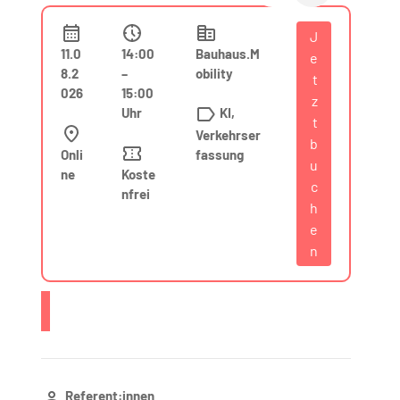
J
11.0
14:00
Bauhaus.M
e
8.2
–
obility
t
026
15:00
z
Uhr
KI,
t
Verkehrser
b
Onli
fassung
u
ne
Koste
c
nfrei
h
e
n
Referent:innen