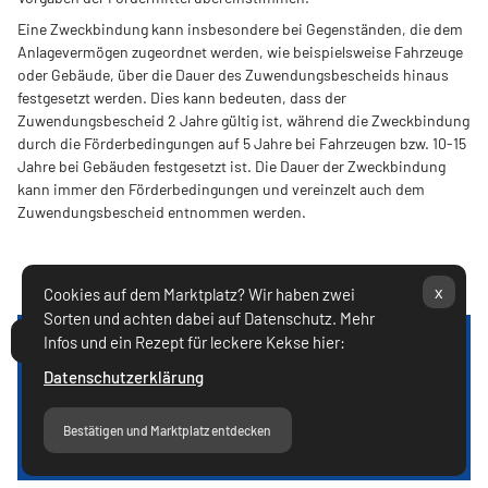
Eine Zweckbindung kann insbesondere bei Gegenständen, die dem
Anlagevermögen zugeordnet werden, wie beispielsweise Fahrzeuge
oder Gebäude, über die Dauer des Zuwendungsbescheids hinaus
festgesetzt werden. Dies kann bedeuten, dass der
Zuwendungsbescheid 2 Jahre gültig ist, während die Zweckbindung
durch die Förderbedingungen auf 5 Jahre bei Fahrzeugen bzw. 10-15
Jahre bei Gebäuden festgesetzt ist. Die Dauer der Zweckbindung
kann immer den Förderbedingungen und vereinzelt auch dem
Zuwendungsbescheid entnommen werden.
x
Cookies auf dem Marktplatz? Wir haben zwei
Sorten und achten dabei auf Datenschutz. Mehr
Infos und ein Rezept für leckere Kekse hier:
Kursindex öffnen
LinkedIn
|
Datenschutz
|
Datenschutzerklärung
Barrierefreiheit
|
Impressum
Bestätigen und Marktplatz entdecken