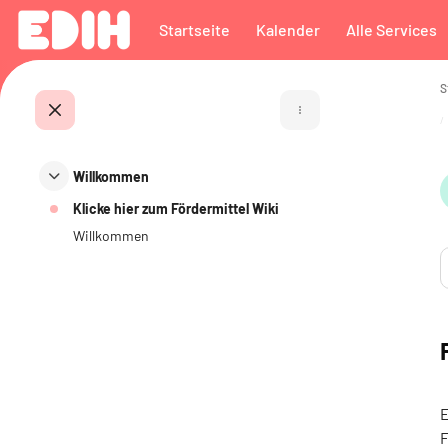
Zum Hauptinhalt
Startseite
Kalender
Alle Services
S
Kursindex öffnen
Willkommen
Einklappen
Klicke hier zum Fördermittel Wiki
Willkommen
A
E
F