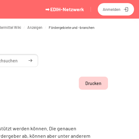
➡ EDIH-Netzwerk
Anmelden
dermittel Wiki
Anzeigen
Fördergebiete und -branchen
chen
Wiki durchsuchen
Drucken
erstützt werden können. Die genauen
ördergeber ab, können aber unter anderem