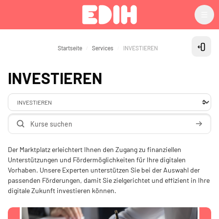
Zum Hauptinhalt
Startseite
Services
INVESTIEREN
Block
INVESTIEREN
Servicebereiche
Kurse suchen
Kurse s
Der Marktplatz erleichtert Ihnen den Zugang zu finanziellen
Unterstützungen und Fördermöglichkeiten für Ihre digitalen
Vorhaben. Unsere Experten unterstützen Sie bei der Auswahl der
passenden Förderungen, damit Sie zielgerichtet und effizient in Ihre
digitale Zukunft investieren können.
Kursbild" Fördermittelberatung für Digitalisierungs- und KI-Vorhaben