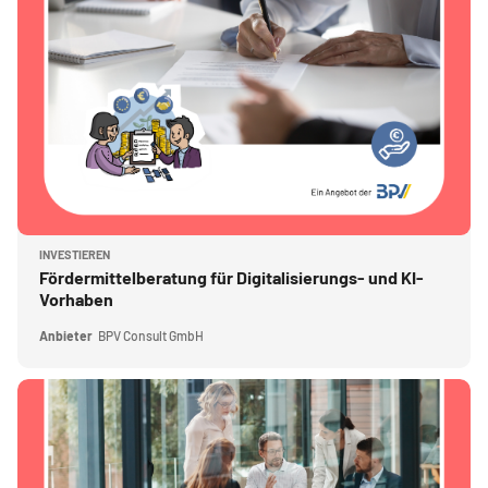
Kursbild
INVESTIEREN
Kursname
Fördermittelberatung für Digitalisierungs- und KI-
Vorhaben
Anbieter
BPV Consult GmbH
Kursbild" Beschaffungsberatung für Digitalisierungs- und KI-Vorhaben