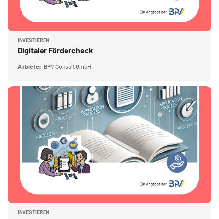
Kursbild
INVESTIEREN
Kursname
Digitaler Fördercheck​
Anbieter
BPV Consult GmbH
Kursbild" Fördermittel Wiki
Kursbild
INVESTIEREN