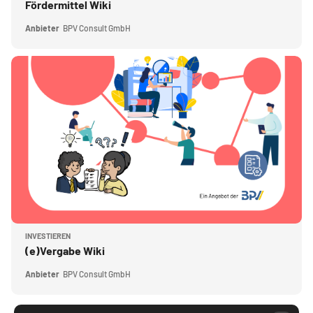
Kursname
Fördermittel Wiki
Anbieter
BPV Consult GmbH
Kursbild" (e)Vergabe Wiki
Kursbild
INVESTIEREN
Kursname
(e)Vergabe Wiki
Anbieter
BPV Consult GmbH