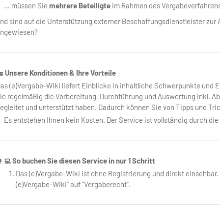
… müssen Sie
mehrere Beteiligte
im Rahmen des Vergabeverfahrens
nd sind auf die Unterstützung externer Beschaffungsdienstleister z
ngewiesen?
 Unsere Konditionen & Ihre Vorteile
as (e)Vergabe-Wiki liefert Einblicke in inhaltliche Schwerpunkte und
ie regelmäßig die Vorbereitung, Durchführung und Auswertung inkl. A
egleitet und unterstützt haben. Dadurch können Sie von Tipps und Trick
Es entstehen Ihnen kein Kosten. Der Service ist vollständig durch die
‍💻 So buchen Sie diesen Service in nur 1 Schritt
Das (e)Vergabe-Wiki ist ohne Registrierung und direkt einsehbar. F
(e)Vergabe-Wiki" auf "Vergaberecht".