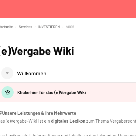
tartseite
Services
INVESTIEREN
4009
(e)Vergabe Wiki
Blöcke
Willkommen
Klicke hier für das (e)Vergabe Wiki
Unsere Leistungen & Ihre Mehrwerte
as (e)Vergabe-Wiki ist ein
digitales Lexikon
zum Thema Vergaberecht
as Lexikon stellt Informationen und Inhalte zu den folgenden Themen