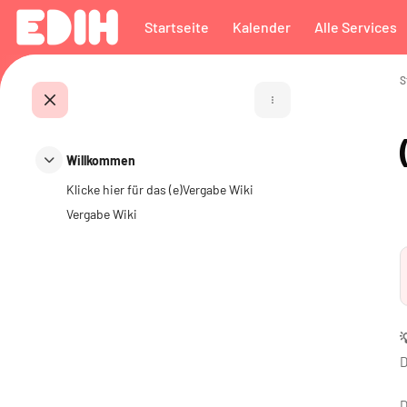
Zum Hauptinhalt
Startseite
Kalender
Alle Services
S
Kursindex öffnen
Willkommen
Einklappen
Klicke hier für das (e)Vergabe Wiki
Vergabe Wiki

D
D