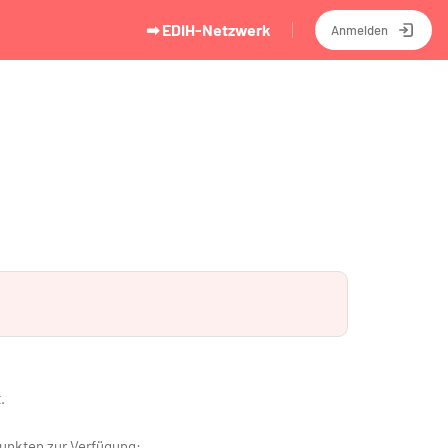
➡ EDIH-Netzwerk
Anmelden
.
punkten zur Verfügung: